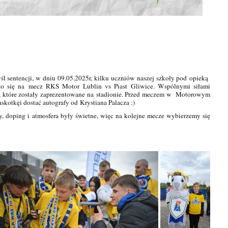
yśl sentencji, w dniu 09.05.2025r, kilku uczniów naszej szkoły pod opieką
o się na mecz RKS Motor Lublin vs Piast Gliwice. Wspólnymi siłami
u, które zostały zaprezentowane na stadionie. Przed meczem w Motorowym
kotkęi dostać autografy od Krystiana Palacza :)
doping i atmosfera były świetne, więc na kolejne mecze wybierzemy się