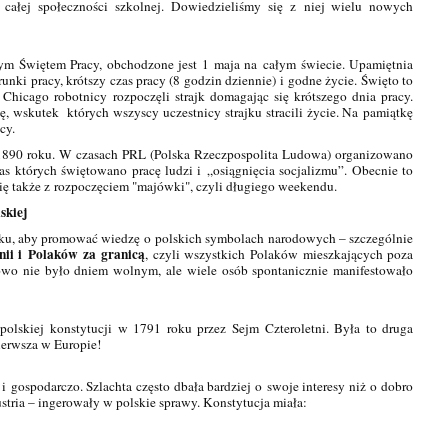
la całej społeczności szkolnej. Dowiedzieliśmy się z niej wielu nowych
m Świętem Pracy, obchodzone jest 1 maja na całym świecie. Upamiętnia
nki pracy, krótszy czas pracy (8 godzin dziennie) i godne życie.
Święto to
icago robotnicy rozpoczęli strajk domagając się krótszego dnia pracy.
ję, wskutek których wszyscy uczestnicy strajku stracili życie. Na pamiątkę
cy.
1890 roku. W czasach PRL (Polska Rzeczpospolita Ludowa) organizowano
s których świętowano pracę ludzi i „osiągnięcia socjalizmu”. Obecnie to
 się także z rozpoczęciem "majówki", czyli długiego weekendu.
skiej
oku, aby promować wiedzę o polskich symbolach narodowych – szczególnie
nii i Polaków za granicą
, czyli wszystkich Polaków mieszkających poza
owo nie było dniem wolnym, ale wiele osób spontanicznie manifestowało
polskiej konstytucji w 1791 roku przez Sejm Czteroletni. Była to druga
pierwsza w Europie!
i gospodarczo. Szlachta często dbała bardziej o swoje interesy niż o dobro
stria – ingerowały w polskie sprawy. Konstytucja miała: