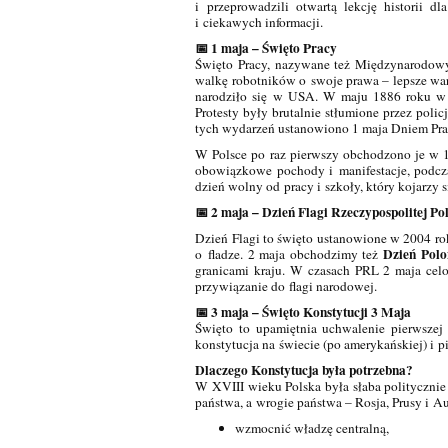
i przeprowadzili otwartą lekcję historii d
i ciekawych informacji.
📅 1 maja – Święto Pracy
Święto Pracy, nazywane też Międzynarodowy
walkę robotników o swoje prawa – lepsze waru
narodziło się w USA. W maju 1886 roku w Ch
Protesty były brutalnie stłumione przez polic
tych wydarzeń ustanowiono 1 maja Dniem Pra
W Polsce
po raz pierwszy obchodzono je w 
obowiązkowe pochody i manifestacje, podcza
dzień wolny od pracy i szkoły, który kojarzy
📅 2 maja – Dzień Flagi Rzeczypospolitej Pol
Dzień Flagi to święto ustanowione w 2004 r
Dzień Polo
o fladze. 2 maja obchodzimy też
granicami kraju. W czasach PRL 2 maja cel
przywiązanie do flagi narodowej.
📅 3 maja – Święto Konstytucji 3 Maja
Święto to upamiętnia uchwalenie pierwszej 
konstytucja na świecie (po amerykańskiej) i 
Dlaczego Konstytucja była potrzebna?
W XVIII wieku Polska była słaba politycznie 
państwa, a wrogie państwa – Rosja, Prusy i Au
wzmocnić władzę centralną,