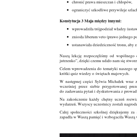
chronić prawa mieszczan i chłopów,
ograniczyć szkodliwe przywileje szlac
Konstytucja 3 Maja między innymi:
wprowadziła trójpodział władzy (ust
zniosła liberum veto (prawo jednego p
ustanawiała dziedziczność tronu, aby 
Naszą lekcję rozpoczęliśmy od wspólnego 
jutrzenko”, dzięki czemu udało nam się stwor
Celem wprowadzenia do tematyki naszego spo
krótki quiz wiedzy o świętach majowych.
W następnej części Sylwia Michałek wraz 
wcześniej przez siebie przygotowanej pre
do zadawania pytań i dyskutowania z prowad
Na zakończenie każdy chętny uczeń rozwią
wydarzeń. Wszyscy uczestnicy zostali nagrod
Całej społeczności szkolnej dziękujemy za
zapadła w Waszą pamięć i wzbogaciła Waszą 