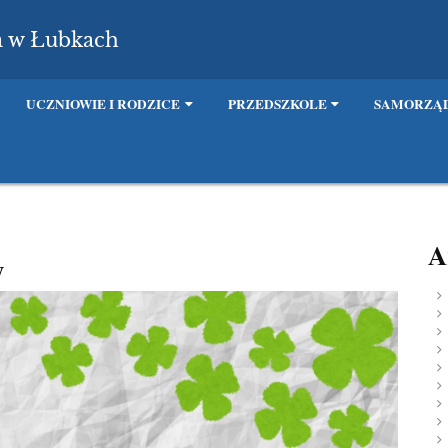
a w Łubkach
UCZNIOWIE I RODZICE
PRZEDSZKOLE
SAMORZĄD
A
y