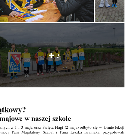
3
jątkowy?
majowe w naszej szkole
nych z 1 i 3 maja oraz Święta Flagi (2 maja) odbyło się w formie lekcji
omocą Pani Magdaleny Szabat i Pana Leszka Iwaniaka, przygotowali