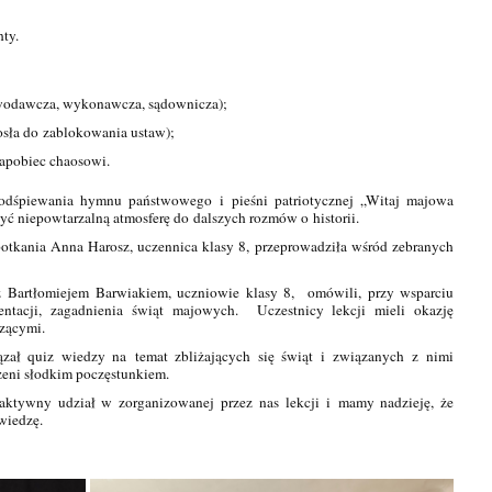
hty.
awodawcza, wykonawcza, sądownicza);
osła do zablokowania ustaw);
zapobiec chaosowi.
odśpiewania hymnu państwowego i pieśni patriotycznej „Witaj majowa
zyć niepowtarzalną atmosferę do dalszych rozmów o historii.
tkania Anna Harosz, uczennica klasy 8, przeprowadziła wśród zebranych
z Bartłomiejem Barwiakiem, uczniowie klasy 8, omówili, przy wsparciu
zentacji, zagadnienia świąt majowych. Uczestnicy lekcji mieli okazję
zącymi.
zał quiz wiedzy na temat zbliżających się świąt i związanych z nimi
zeni słodkim poczęstunkiem.
 aktywny udział w zorganizowanej przez nas lekcji i mamy nadzieję, że
wiedzę.