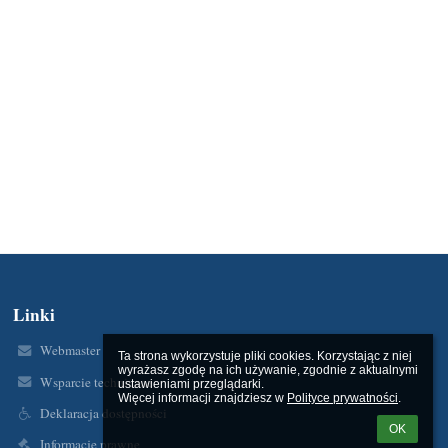
Linki
Webmaster
Ta strona wykorzystuje pliki cookies. Korzystając z niej 
wyrażasz zgodę na ich używanie, zgodnie z aktualnymi 
Wsparcie techniczne
ustawieniami przeglądarki.

Więcej informacji znajdziesz w 
Polityce prywatności
.
Deklaracja dostępności
OK
Informacje prawne