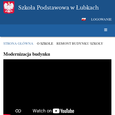
Szkoła Podstawowa w Łubkach
LOGOWANIE
STRONA GŁÓWNA
O SZKOLE
REMONT BUDYNKU SZKOŁY
REMONT
Modernizacja budynku
BUDYNKU
SZKOŁY