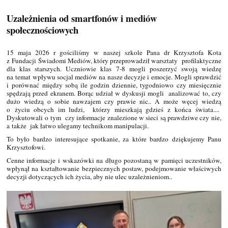
Uzależnienia od smartfonów i mediów
społecznościowych
15 maja 2026 r gościliśmy w naszej szkole Pana dr Krzysztofa Kota
z Fundacji Świadomi Mediów, który przeprowadził warsztaty profilaktyczne
dla klas starszych. Uczniowie klas 7-8 mogli poszerzyć swoją wiedzę
na temat wpływu socjal mediów na nasze decyzje i emocje. Mogli sprawdzić
i porównać między sobą ile godzin dziennie, tygodniowo czy miesięcznie
spędzają przed ekranem. Borąc udział w dyskusji mogli analizować to, czy
dużo wiedzą o sobie nawzajem czy prawie nic.. A może węcej wiedzą
o życiu obcych im ludzi, którzy mieszkają gdzieś z końca świata....
Dyskutowali o tym czy informacje znalezione w sieci są prawdziwe czy nie,
a także jak łatwo ulegamy technikom manipulacji.
To było bardzo interesujące spotkanie, za które bardzo dziękujemy Panu
Krzysztofowi.
Cenne informacje i wskazówki na długo pozostaną w pamięci uczestników,
wpłynął na kształtowanie bezpiecznych postaw, podejmowanie właściwych
decyzji dotyczących ich życia, aby nie ulec uzależnieniom..