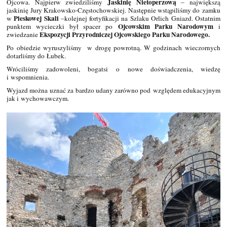
Jaskinię Nietoperzową
Ojcowa. Najpierw zwiedziliśmy
– największą
jaskinię Jury Krakowsko-Częstochowskiej. Następnie wstąpiliśmy do zamku
Pieskowej Skali
w
–kolejnej fortyfikacji na Szlaku Orlich Gniazd. Ostatnim
Ojcowskim Parku Narodowym
punktem wycieczki był spacer po
i
Ekspozycji Przyrodniczej Ojcowskiego Parku Narodowego.
zwiedzanie
Po obiedzie wyruszyliśmy w drogę powrotną. W godzinach wieczornych
dotarliśmy do Łubek.
Wróciliśmy zadowoleni, bogatsi o nowe doświadczenia, wiedzę
i wspomnienia.
Wyjazd można uznać za bardzo udany zarówno pod względem edukacyjnym
jak i wychowawczym.