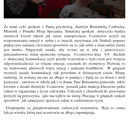
Za nami cykl spotkań z Panią psycholog, dietetyk Bernadettą Czubacką-
Misterek z Poradni Misja Specjalna. Tematyka spotkań dotyczyła bardzo
istotnych kwesti takich jak nasze samopoczucie. Uczniowie uczyli się
rozpoznawania emocji u siebie i u innych, nazywania ich. Szukali poprzez
praktyczne zadania, ćwiczenia sposobów na to, jak sobie z nimi radzić kiedy
jest trudno. Odgrywali scenki, aby wczuć się w rolę i przećwiczyć,
przeanalizować różne społeczne sytuacje. Uczniiowie klas 4-8 słuchali
o skutecznej komunikacji czyli przede wszystkim o tym czym jest wzięcie
odpowiedzialności za własne emocje, szacunek do rozmówcy. Pozwala to
na budowanie zdrowych więzi, relacji i unikanie konfliktów. W grupach
tworzyli zasady komunikacji -tak potrzebne w dzisiejszym czasie. Mamy
nadzieję, że zostaną im one na długo w pamięci i będą na co dzień z nich
korzystać , zarówno w szkole jak i w domu. Pani Bernadetta poruszała także
kwestie z działu dietetyki. Uczniowie poznali jakie funkcje kluczowe pełni
cukier w organizmie i życiu człowieka. Usłyszeli o chorobach do powstania
których się przyczynia, jaki ma wpływ na mózg. Pracując w grupach szukali
sposobów jak zmniejszyć spożycie cukru w codziennym życiu.
Dziękujemy za przeprowadzenie ciekawych warsztatów,. Była to cenna
lekcja wiedzy, którą nasi uczniowie na długo zapamiętają.