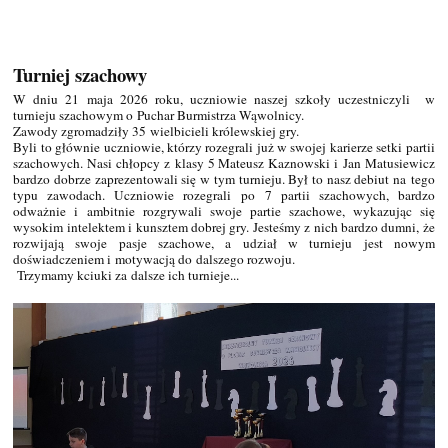
Turniej szachowy
W dniu 21 maja 2026 roku, uczniowie naszej szkoły uczestniczyli w
turnieju szachowym o Puchar Burmistrza Wąwolnicy.
Zawody zgromadziły 35 wielbicieli królewskiej gry.
Byli to głównie uczniowie, którzy rozegrali już w swojej karierze setki partii
szachowych. Nasi chłopcy z klasy 5 Mateusz Kaznowski i Jan Matusiewicz
bardzo dobrze zaprezentowali się w tym turnieju. Był to nasz debiut na tego
typu zawodach. Uczniowie rozegrali po 7 partii szachowych, bardzo
odważnie i ambitnie rozgrywali swoje partie szachowe, wykazując się
wysokim intelektem i kunsztem dobrej gry. Jesteśmy z nich bardzo dumni, że
rozwijają swoje pasje szachowe, a udział w turnieju jest nowym
doświadczeniem i motywacją do dalszego rozwoju.
Trzymamy kciuki za dalsze ich turnieje...