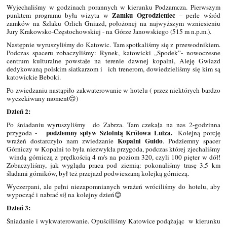
Wyjechaliśmy w godzinach porannych w kierunku Podzamcza. Pierwszym
Zamku Ogrodzieniec
punktem programu była wizyta w
– perle wśród
zamków na Szlaku Orlich Gniazd, położonej na najwyższym wzniesieniu
Jury Krakowsko-Częstochowskiej - na Górze Janowskiego (515 m n.p.m.).
Następnie wyruszyliśmy do Katowic. Tam spotkaliśmy się z przewodnikiem.
Podczas spaceru zobaczyliśmy: Rynek, katowicki „Spodek”- nowoczesne
centrum kulturalne powstałe na terenie dawnej kopalni, Aleję Gwiazd
dedykowaną polskim siatkarzom i ich trenerom, dowiedzieliśmy się kim są
katowickie Beboki.
Po zwiedzaniu nastąpiło zakwaterowanie w hotelu ( przez niektórych bardzo
wyczekiwany moment😊)
Dzień 2:
Po śniadaniu wyruszyliśmy do Zabrza. Tam czekała na nas 2-godzinna
podziemny spływ Sztolnią Królowa Luiza.
przygoda -
Kolejną porcję
Kopalni Guido
wrażeń dostarczyło nam zwiedzanie
. Podziemny spacer
Górniczy w Kopalni to była niezwykła przygoda, podczas której zjechaliśmy
windą górniczą z prędkością 4 m/s na poziom 320, czyli 100 pięter w dół!
Zobaczyliśmy, jak wygląda praca pod ziemią: pokonaliśmy trasę 3,5 km
śladami górników, był też przejazd podwieszaną kolejką górniczą.
Wyczerpani, ale pełni niezapomnianych wrażeń wróciliśmy do hotelu, aby
wypocząć i nabrać sił na kolejny dzień😊
Dzień 3:
Śniadanie i wykwaterowanie. Opuściliśmy Katowice podążając w kierunku