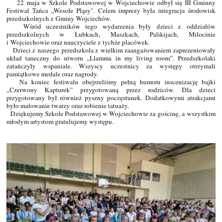
22 maja w Szkole Podstawowej w Wojciechowie odbył się III Gminny
Festiwal Tańca „Wesołe Pląsy". Celem imprezy była integracja środowisk
przedszkolnych z Gminy Wojciechów.
Wśród uczestników tego wydarzenia były dzieci z oddziałów
przedszkolnych w Łubkach, Maszkach, Palikijach, Milocinie
i Wojciechowie oraz nauczyciele z tychże placówek.
Dzieci z naszego przedszkola z wielkim zaangażowaniem zaprezentowały
układ taneczny do utworu „Llamma in my living room”. Przedszkolaki
zatańczyły wspaniale. Wszyscy uczestnicy za występy otrzymali
pamiątkowe medale oraz nagrody.
Na koniec festiwalu obejrzeliśmy pełną humoru inscenizację bajki
„Czerwony Kapturek” przygotowaną przez rodziców. Dla dzieci
przygotowany był również pyszny poczęstunek. Dodatkowymi atrakcjami
było malowanie twarzy oraz robienie tatuaży.
Dziękujemy Szkole Podstawowej w Wojciechowie za gościnę, a wszystkim
młodym artystom gratulujemy występu.